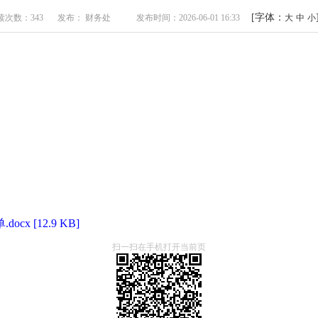
[字体：
读次数：343
发布： 财务处
发布时间：2026-06-01 16:33
大
中
小
 [12.9 KB]
扫一扫在手机打开当前页