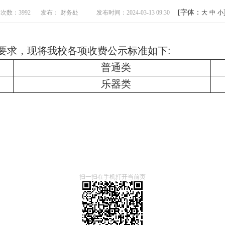
[字体：
次数：3992
发布： 财务处
发布时间：2024-03-13 09:30
大
中
小
要求，现将我校各项收费公示标准如下:
普通类
乐器类
扫一扫在手机打开当前页